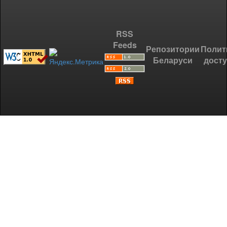
RSS
Feeds
Репозитории
Полит
Беларуси
дост