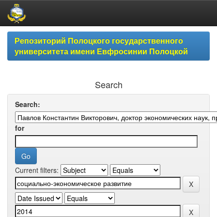
Skip
Репозиторий Полоцкого государственного
navigation
университета имени Евфросинии Полоцкой
Search
Search:
for
Current filters: