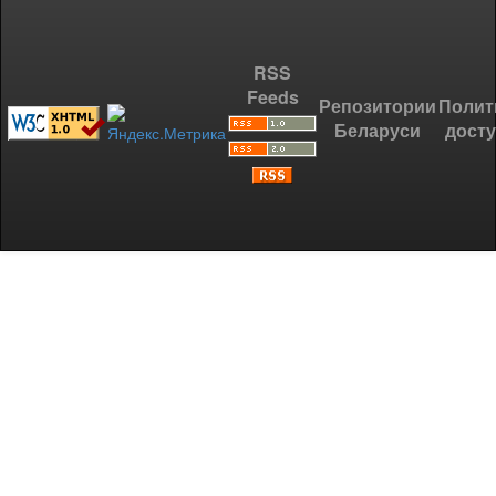
RSS
Feeds
Репозитории
Полит
Беларуси
дост