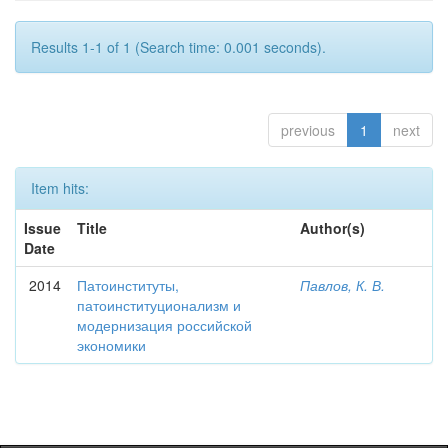
Results 1-1 of 1 (Search time: 0.001 seconds).
previous
1
next
Item hits:
Issue
Title
Author(s)
Date
2014
Патоинституты,
Павлов, К. В.
патоинституционализм и
модернизация российской
экономики