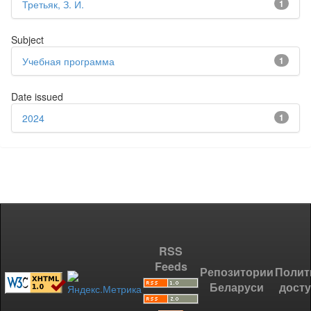
Третьяк, З. И.
1
Subject
Учебная программа
1
Date issued
2024
1
RSS
Feeds
Репозитории
Полит
Беларуси
дост