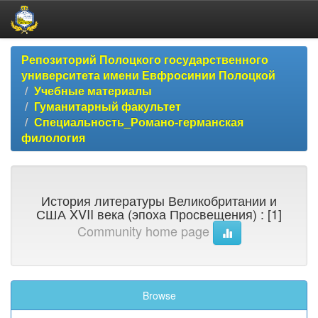
Skip
Репозиторий Полоцкого государственного
navigation
университета имени Евфросинии Полоцкой
Учебные материалы
Гуманитарный факультет
Специальность_Романо-германская
филология
История литературы Великобритании и
США XVII века (эпоха Просвещения) : [1]
Community home page
Browse