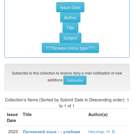
Subscribe to this collection to receive daily e-mail notification of new
additions
Collection's Items (Sorted by Submit Date in Descending order): 1
to 1 of 1
Issue
Title
Author(s)
Date
2023
Латинский язык : : учебная
Нестер, Н. В.