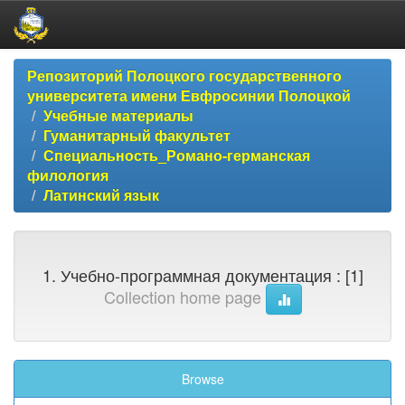
Skip
Репозиторий Полоцкого государственного
navigation
университета имени Евфросинии Полоцкой
Учебные материалы
Гуманитарный факультет
Специальность_Романо-германская
филология
Латинский язык
1. Учебно-программная документация : [1]
Collection home page
Browse