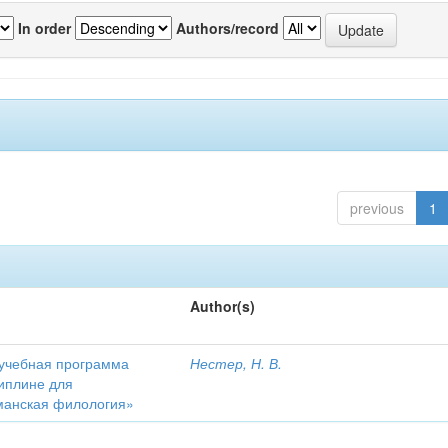
In order
Authors/record
previous
1
Author(s)
 учебная программа
Нестер, Н. В.
иплине для
манская филология»