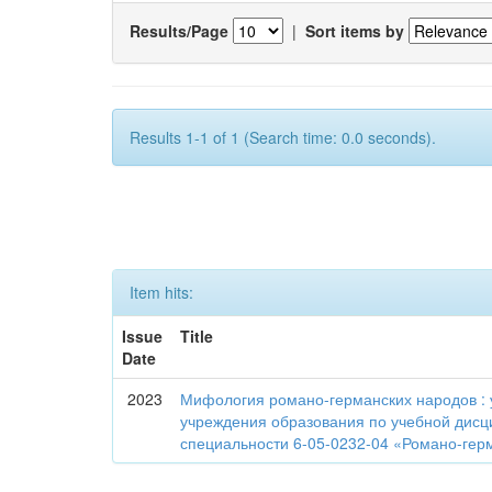
Results/Page
|
Sort items by
Results 1-1 of 1 (Search time: 0.0 seconds).
Item hits:
Issue
Title
Date
2023
Мифология романо-германских народов :
учреждения образования по учебной дисц
специальности 6-05-0232-04 «Романо-гер