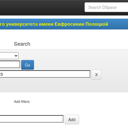
ого университета имени Евфросинии Полоцкой
Search
Add filters: