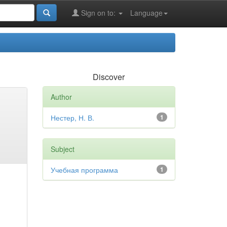
Sign on to:
Language
Discover
Author
Нестер, Н. В.
1
Subject
Учебная программа
1