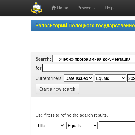
Home
Browse
Help
Skip
Репозиторий Полоцкого государственн
navigation
Search:
for
Current filters:
Start a new search
Use filters to refine the search results.