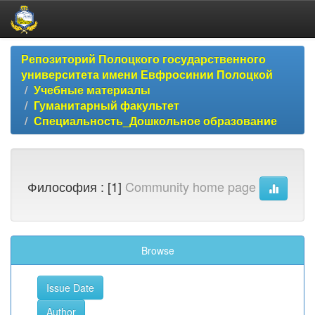
Skip
Репозиторий Полоцкого государственного
navigation
университета имени Евфросинии Полоцкой
Учебные материалы
Гуманитарный факультет
Специальность_Дошкольное образование
Философия : [1]
Community home page
Browse