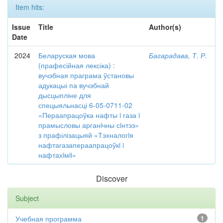
Item hits:
Issue
Title
Author(s)
Date
2024
Беларуская мова
Багарадава, Т. Р.
(прафесійная лексіка) :
вучэбная праграма ўстановы
адукацыі па вучэбнай
дысцыпліне для
спецыяльнасці 6-05-0711-02
«Пераапрацоўка нафты i газа i
прамысловы арганiчны сiнтэз»
з прафілізацыяй «Тэхналогiя
нафтагазапераапрацоўкi i
нафтахiмii»
Discover
Subject
Учебная программа
1