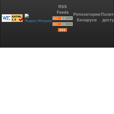
RSS
Feeds
Репозитории
Полит
Беларуси
дост