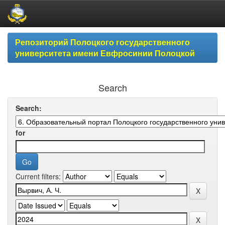
Skip
Репозиторий Полоцкого государственного
navigation
университета имени Евфросинии Полоцкой
Search
Search:
for
Current filters: