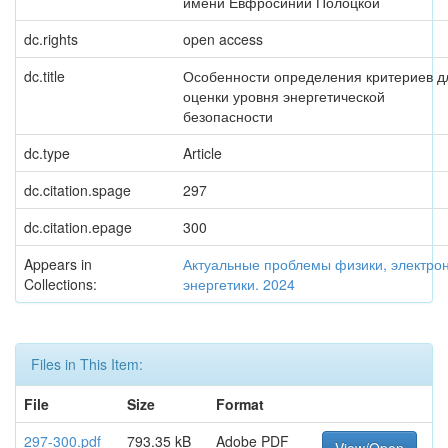
имени Евфросинии Полоцкой
dc.rights
open access
dc.title
Особенности определения критериев д
оценки уровня энергетической
безопасности
dc.type
Article
dc.citation.spage
297
dc.citation.epage
300
Appears in
Актуальные проблемы физики, электрон
Collections:
энергетики. 2024
Files in This Item:
File
Size
Format
297-300.pdf
793.35 kB
Adobe PDF