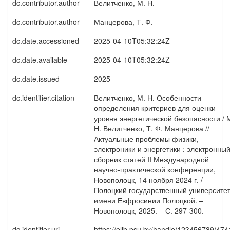
dc.contributor.author
Велитченко, М. Н.
dc.contributor.author
Манцерова, Т. Ф.
dc.date.accessioned
2025-04-10T05:32:24Z
dc.date.available
2025-04-10T05:32:24Z
dc.date.issued
2025
dc.identifier.citation
Велитченко, М. Н. Особенности
определения критериев для оценки
уровня энергетической безопасности / 
Н. Велитченко, Т. Ф. Манцерова //
Актуальные проблемы физики,
электроники и энергетики : электронны
сборник статей II Международной
научно-практической конференции,
Новополоцк, 14 ноября 2024 г. /
Полоцкий государственный университе
имени Евфросинии Полоцкой. –
Новополоцк, 2025. – С. 297-300.
dc.identifier.uri
https://elib.psu.by/handle/123456789/474