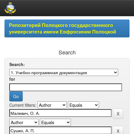
Skip
Репозиторий Полоцкого государственного
navigation
университета имени Евфросинии Полоцкой
Search
Search:
for
Current filters: