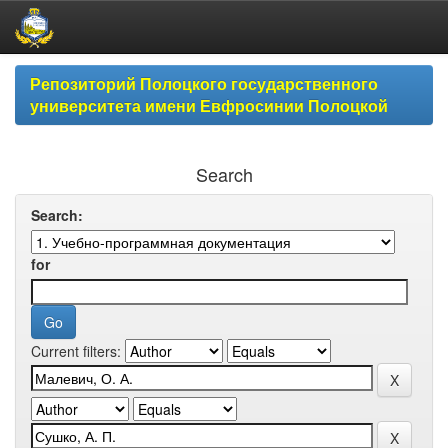
Skip
Репозиторий Полоцкого государственного
navigation
университета имени Евфросинии Полоцкой
Search
Search:
for
Current filters: