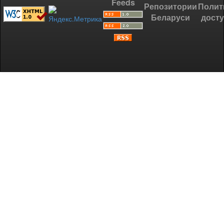
Feeds
Репозитории
Полит
Беларуси
дост