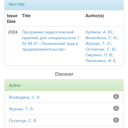
Item hits:
Issue
Title
Author(s)
Date
2024
Программа педагогической
Худяков, А. Ю.
;
практики для специальности 1-
Воеводина, С. А.
;
02 06 01 «Технический труд и
Жукова, Т. Л.
;
предпринимательство»
Остапчук, С. В.
;
Смулько, П. В.
;
Панасевич, И. Б.
Discover
Author
Воеводина, С. А.
1
Жукова, Т. Л.
1
Остапчук, С. В.
1