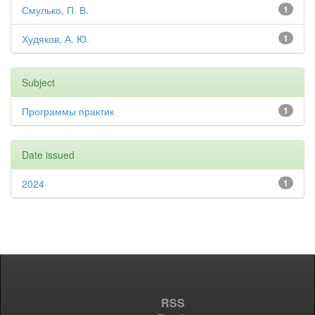
Смулько, П. В.
1
Худяков, А. Ю.
1
Subject
Программы практик
1
Date issued
2024
1
RSS