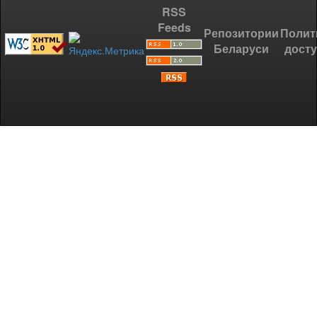
RSS
Feeds
Репозитории
Полит
Беларуси
дост