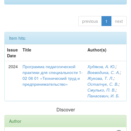
previous
1
next
Item hits:
Issue
Title
Author(s)
Date
2024
Программа педагогической
Худяков, А. Ю.
;
практики для специальности 1-
Воеводина, С. А.
;
02 06 01 «Технический труд и
Жукова, Т. Л.
;
предпринимательство»
Остапчук, С. В.
;
Смулько, П. В.
;
Панасевич, И. Б.
Discover
Author