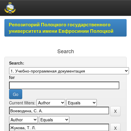
Skip
Репозиторий Полоцкого государственного
navigation
университета имени Евфросинии Полоцкой
Search
Search:
for
Current filters: