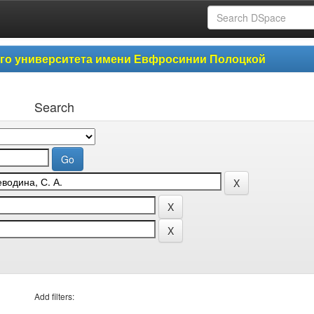
ого университета имени Евфросинии Полоцкой
Search
Add filters: