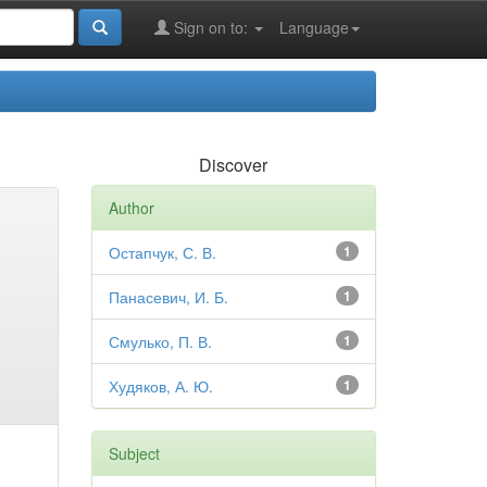
Sign on to:
Language
Discover
Author
Остапчук, С. В.
1
Панасевич, И. Б.
1
Смулько, П. В.
1
Худяков, А. Ю.
1
Subject