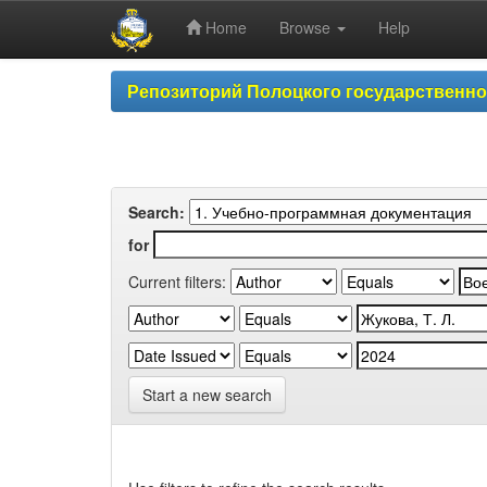
Home
Browse
Help
Skip
Репозиторий Полоцкого государственн
navigation
Search:
for
Current filters:
Start a new search