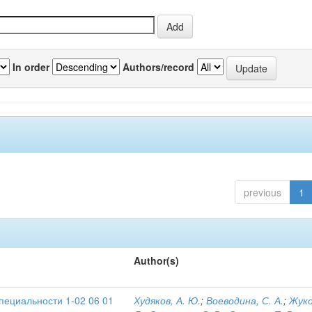
In order
Authors/record
previous
1
Author(s)
пециальности 1-02 06 01
Худяков, А. Ю.
;
Воеводина, С. А.
;
Жуко