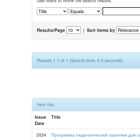
Use filters to refine the search results.
Results/Page
|
Sort items by
Results 1-1 of 1 (Search time: 0.0 seconds).
Item hits:
Issue
Title
Date
2024
Программа педагогической практики для с