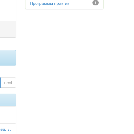
Программы практик
1
next
ва, Т.