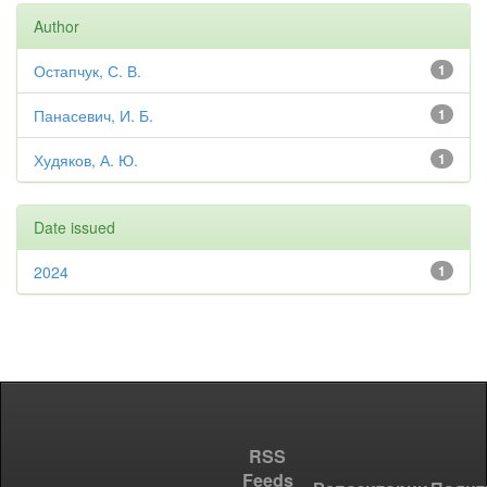
Author
Остапчук, С. В.
1
Панасевич, И. Б.
1
Худяков, А. Ю.
1
Date issued
2024
1
RSS
Feeds