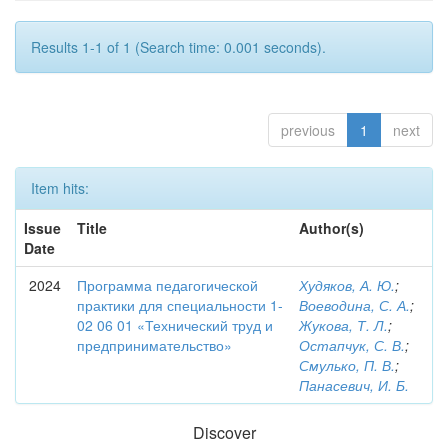
Results 1-1 of 1 (Search time: 0.001 seconds).
previous
1
next
Item hits:
Issue
Title
Author(s)
Date
2024
Программа педагогической
Худяков, А. Ю.
;
практики для специальности 1-
Воеводина, С. А.
;
02 06 01 «Технический труд и
Жукова, Т. Л.
;
предпринимательство»
Остапчук, С. В.
;
Смулько, П. В.
;
Панасевич, И. Б.
Discover