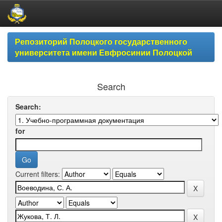
Skip
Репозиторий Полоцкого государственного
navigation
университета имени Евфросинии Полоцкой
Search
Search:
for
Current filters: