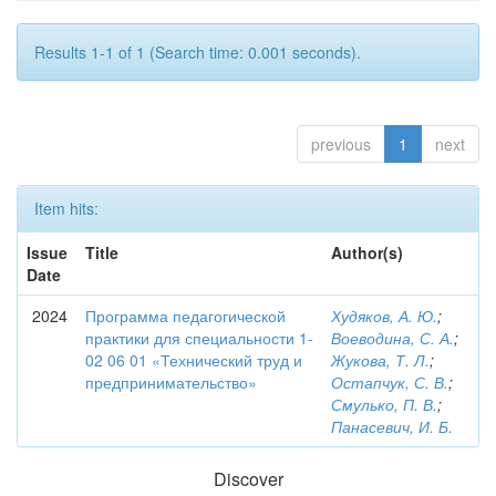
Results 1-1 of 1 (Search time: 0.001 seconds).
previous
1
next
Item hits:
Issue
Title
Author(s)
Date
2024
Программа педагогической
Худяков, А. Ю.
;
практики для специальности 1-
Воеводина, С. А.
;
02 06 01 «Технический труд и
Жукова, Т. Л.
;
предпринимательство»
Остапчук, С. В.
;
Смулько, П. В.
;
Панасевич, И. Б.
Discover