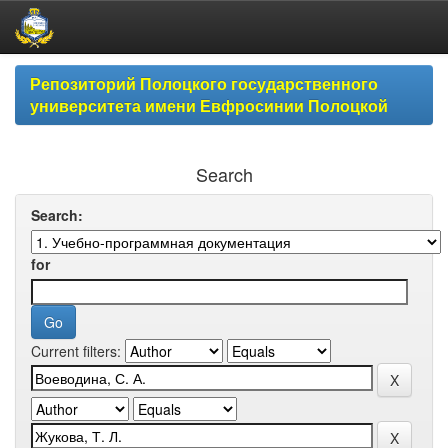
Skip
Репозиторий Полоцкого государственного
navigation
университета имени Евфросинии Полоцкой
Search
Search:
for
Current filters: