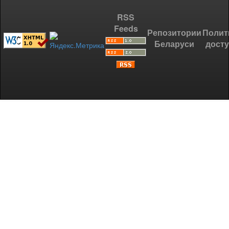
RSS
Feeds
Репозитории
Полит
Беларуси
дост