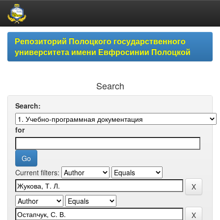
Skip
Репозиторий Полоцкого государственного
navigation
университета имени Евфросинии Полоцкой
Search
Search:
for
Current filters: