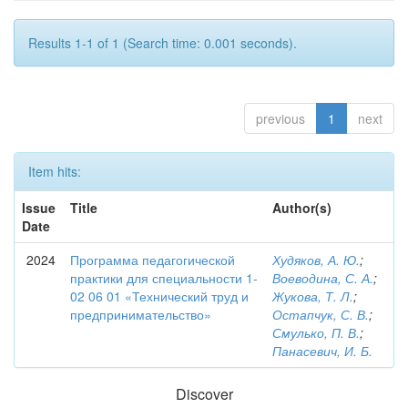
Results 1-1 of 1 (Search time: 0.001 seconds).
previous
1
next
Item hits:
Issue
Title
Author(s)
Date
2024
Программа педагогической
Худяков, А. Ю.
;
практики для специальности 1-
Воеводина, С. А.
;
02 06 01 «Технический труд и
Жукова, Т. Л.
;
предпринимательство»
Остапчук, С. В.
;
Смулько, П. В.
;
Панасевич, И. Б.
Discover