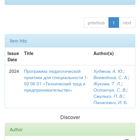
previous
1
next
Item hits:
Issue
Title
Author(s)
Date
2024
Программа педагогической
Худяков, А. Ю.
;
практики для специальности 1-
Воеводина, С. А.
;
02 06 01 «Технический труд и
Жукова, Т. Л.
;
предпринимательство»
Остапчук, С. В.
;
Смулько, П. В.
;
Панасевич, И. Б.
Discover
Author