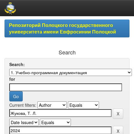
Skip
Репозиторий Полоцкого государственного
navigation
университета имени Евфросинии Полоцкой
Search
Search:
for
Current filters: