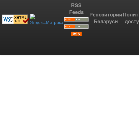
RSS
Feeds
Репозитории
Полит
Беларуси
дост