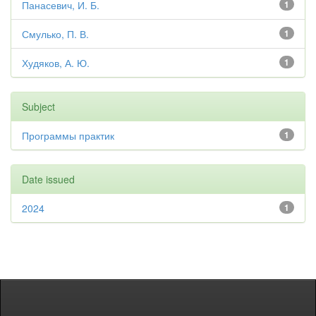
Панасевич, И. Б.
1
Смулько, П. В.
1
Худяков, А. Ю.
1
Subject
Программы практик
1
Date issued
2024
1