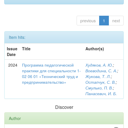
previous
1
next
Item hits:
Issue
Title
Author(s)
Date
2024
Программа педагогической
Худяков, А. Ю.
;
практики для специальности 1-
Воеводина, С. А.
;
02 06 01 «Технический труд и
Жукова, Т. Л.
;
предпринимательство»
Остапчук, С. В.
;
Смулько, П. В.
;
Панасевич, И. Б.
Discover
Author