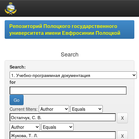
Skip
Репозиторий Полоцкого государственного
navigation
университета имени Евфросинии Полоцкой
Search
Search:
for
Current filters: