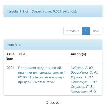
Results 1-1 of 1 (Search time: 0.001 seconds).
previous
1
next
Item hits:
Issue
Title
Author(s)
Date
2024
Программа педагогической
Худяков, А. Ю.
;
практики для специальности 1-
Воеводина, С. А.
;
02 06 01 «Технический труд и
Жукова, Т. Л.
;
предпринимательство»
Остапчук, С. В.
;
Смулько, П. В.
;
Панасевич, И. Б.
Discover