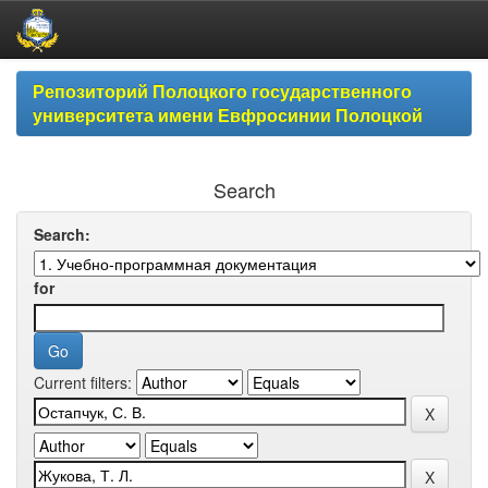
Skip
Репозиторий Полоцкого государственного
navigation
университета имени Евфросинии Полоцкой
Search
Search:
for
Current filters: