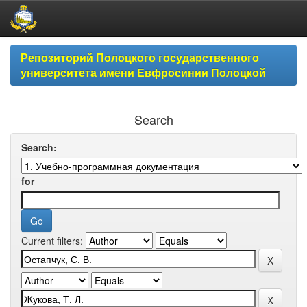
Skip
Репозиторий Полоцкого государственного
navigation
университета имени Евфросинии Полоцкой
Search
Search:
for
Current filters: