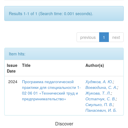
Results 1-1 of 1 (Search time: 0.001 seconds).
previous
1
next
Item hits:
Issue
Title
Author(s)
Date
2024
Программа педагогической
Худяков, А. Ю.
;
практики для специальности 1-
Воеводина, С. А.
;
02 06 01 «Технический труд и
Жукова, Т. Л.
;
предпринимательство»
Остапчук, С. В.
;
Смулько, П. В.
;
Панасевич, И. Б.
Discover