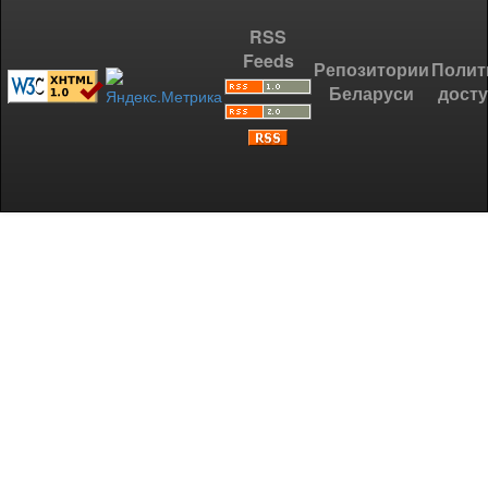
RSS
Feeds
Репозитории
Полит
Беларуси
дост