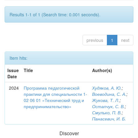
Results 1-1 of 1 (Search time: 0.001 seconds).
previous
1
next
Item hits:
Issue
Title
Author(s)
Date
2024
Программа педагогической
Худяков, А. Ю.
;
практики для специальности 1-
Воеводина, С. А.
;
02 06 01 «Технический труд и
Жукова, Т. Л.
;
предпринимательство»
Остапчук, С. В.
;
Смулько, П. В.
;
Панасевич, И. Б.
Discover