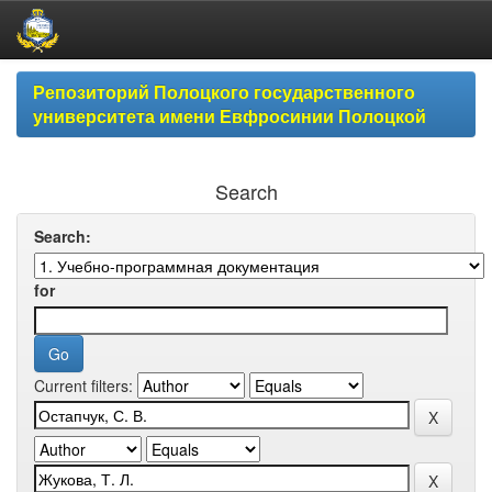
Skip
Репозиторий Полоцкого государственного
navigation
университета имени Евфросинии Полоцкой
Search
Search:
for
Current filters: