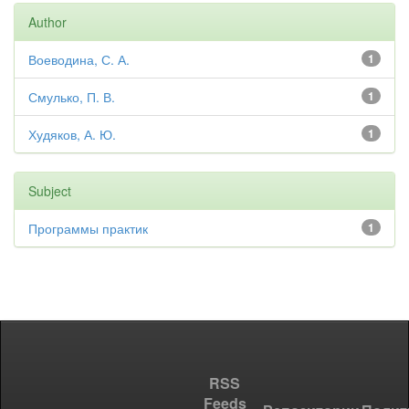
Author
Воеводина, С. А.
1
Смулько, П. В.
1
Худяков, А. Ю.
1
Subject
Программы практик
1
RSS
Feeds