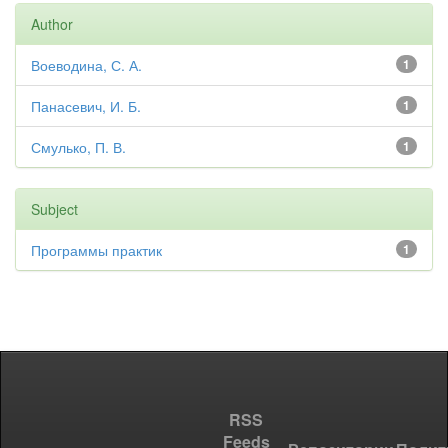
Author
Воеводина, С. А.
1
Панасевич, И. Б.
1
Смулько, П. В.
1
Subject
Программы практик
1
RSS
Feeds