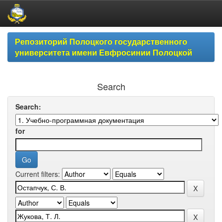
Skip
Репозиторий Полоцкого государственного
navigation
университета имени Евфросинии Полоцкой
Search
Search:
for
Current filters: