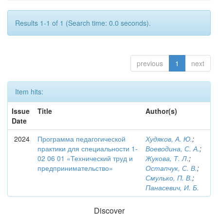
Results 1-1 of 1 (Search time: 0.0 seconds).
previous
1
next
Item hits:
Issue
Title
Author(s)
Date
2024
Программа педагогической
Худяков, А. Ю.
;
практики для специальности 1-
Воеводина, С. А.
;
02 06 01 «Технический труд и
Жукова, Т. Л.
;
предпринимательство»
Остапчук, С. В.
;
Смулько, П. В.
;
Панасевич, И. Б.
Discover