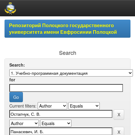
Skip
Репозиторий Полоцкого государственного
navigation
университета имени Евфросинии Полоцкой
Search
Search:
for
Current filters: