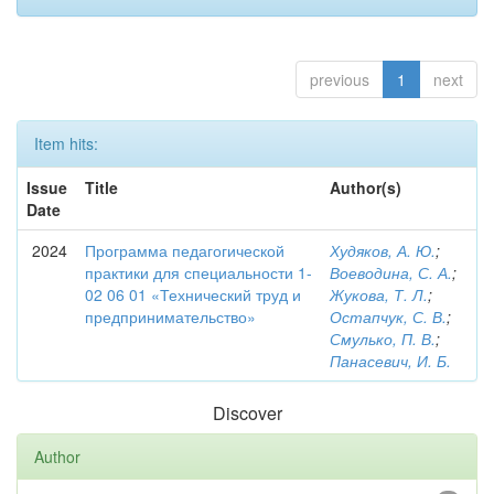
previous
1
next
Item hits:
Issue
Title
Author(s)
Date
2024
Программа педагогической
Худяков, А. Ю.
;
практики для специальности 1-
Воеводина, С. А.
;
02 06 01 «Технический труд и
Жукова, Т. Л.
;
предпринимательство»
Остапчук, С. В.
;
Смулько, П. В.
;
Панасевич, И. Б.
Discover
Author