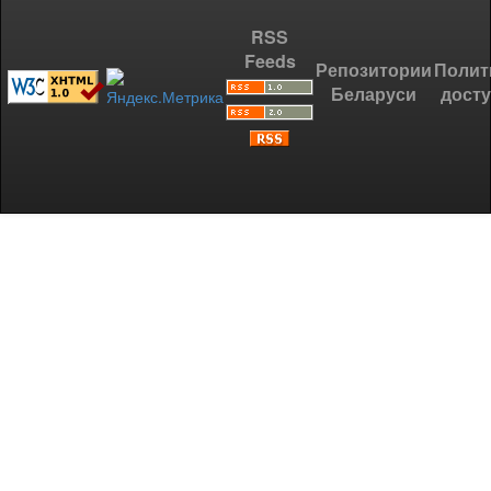
RSS
Feeds
Репозитории
Полит
Беларуси
дост