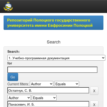
Skip
Репозиторий Полоцкого государственного
navigation
университета имени Евфросинии Полоцкой
Search
Search:
for
Current filters: