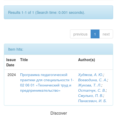
Results 1-1 of 1 (Search time: 0.001 seconds).
previous
1
next
Item hits:
Issue
Title
Author(s)
Date
2024
Программа педагогической
Худяков, А. Ю.
;
практики для специальности 1-
Воеводина, С. А.
;
02 06 01 «Технический труд и
Жукова, Т. Л.
;
предпринимательство»
Остапчук, С. В.
;
Смулько, П. В.
;
Панасевич, И. Б.
Discover