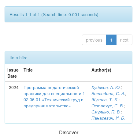
Results 1-1 of 1 (Search time: 0.001 seconds).
previous
1
next
Item hits:
Issue
Title
Author(s)
Date
2024
Программа педагогической
Худяков, А. Ю.
;
практики для специальности 1-
Воеводина, С. А.
;
02 06 01 «Технический труд и
Жукова, Т. Л.
;
предпринимательство»
Остапчук, С. В.
;
Смулько, П. В.
;
Панасевич, И. Б.
Discover