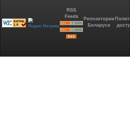
RSS
Feeds
Репозитории
Полит
Беларуси
дост