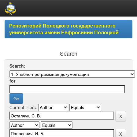
Skip
Репозиторий Полоцкого государственного
navigation
университета имени Евфросинии Полоцкой
Search
Search:
for
Current filters: