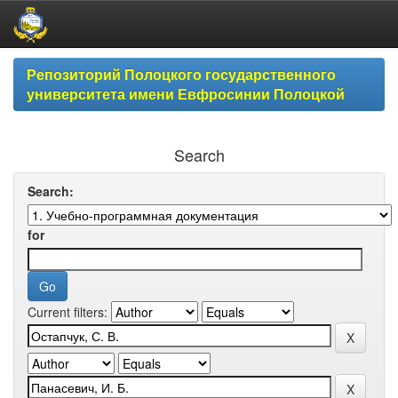
Skip
Репозиторий Полоцкого государственного
navigation
университета имени Евфросинии Полоцкой
Search
Search:
for
Current filters: