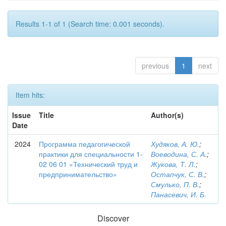
Results 1-1 of 1 (Search time: 0.001 seconds).
previous
1
next
Item hits:
Issue
Title
Author(s)
Date
2024
Программа педагогической
Худяков, А. Ю.
;
практики для специальности 1-
Воеводина, С. А.
;
02 06 01 «Технический труд и
Жукова, Т. Л.
;
предпринимательство»
Остапчук, С. В.
;
Смулько, П. В.
;
Панасевич, И. Б.
Discover