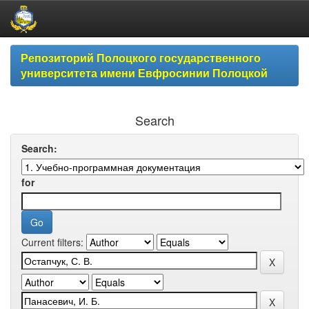
Skip
Репозиторий Полоцкого государственного
navigation
университета имени Евфросинии Полоцкой
Search
Search:
for
Current filters: