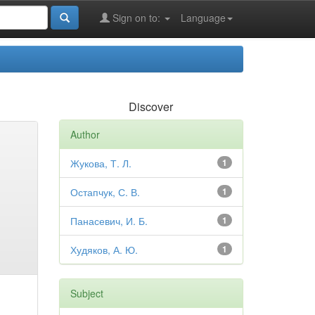
Sign on to:
Language
Discover
Author
Жукова, Т. Л.
1
Остапчук, С. В.
1
Панасевич, И. Б.
1
Худяков, А. Ю.
1
Subject