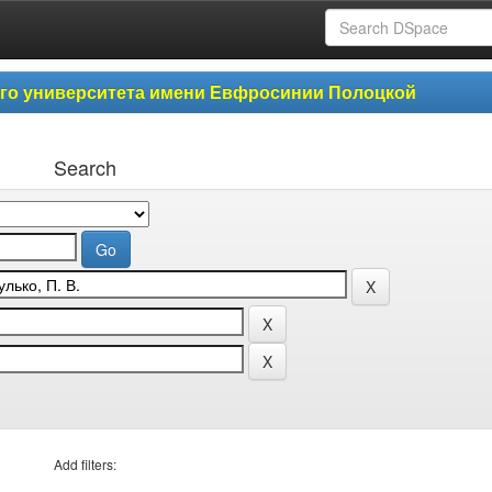
ого университета имени Евфросинии Полоцкой
Search
Add filters: