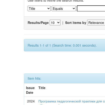
Use filters to refine the search results.
Results/Page
|
Sort items by
Results 1-1 of 1 (Search time: 0.001 seconds).
Item hits:
Issue
Title
Date
2024
Программа педагогической практики для с