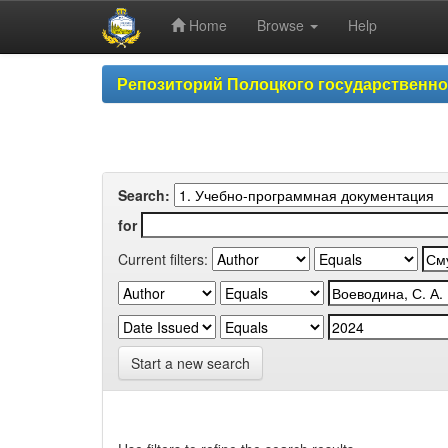
Home
Browse
Help
Skip
Репозиторий Полоцкого государственн
navigation
Search:
for
Current filters:
Start a new search