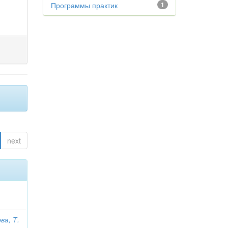
Программы практик
1
next
ва, Т.