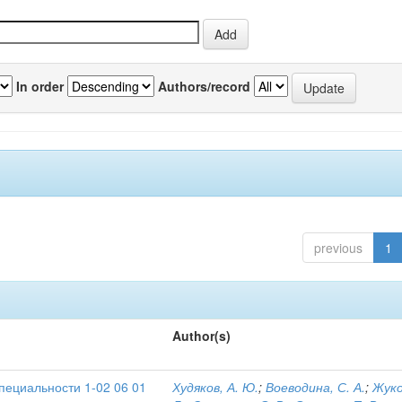
In order
Authors/record
previous
1
Author(s)
пециальности 1-02 06 01
Худяков, А. Ю.
;
Воеводина, С. А.
;
Жуко