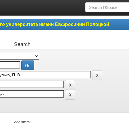
ого университета имени Евфросинии Полоцкой
Search
Add filters: