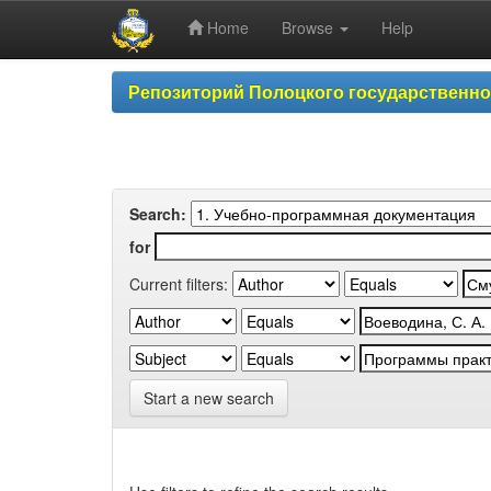
Home
Browse
Help
Skip
Репозиторий Полоцкого государственн
navigation
Search:
for
Current filters:
Start a new search