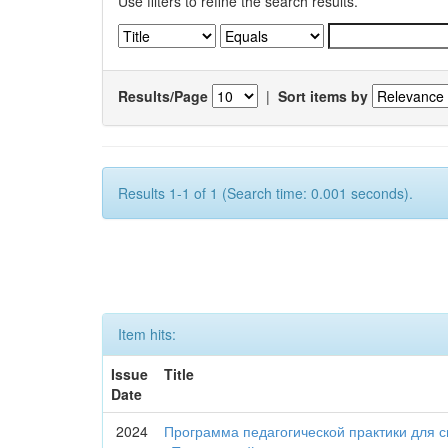
Use filters to refine the search results.
Results/Page
|
Sort items by
Results 1-1 of 1 (Search time: 0.001 seconds).
Item hits:
Issue
Title
Date
2024
Программа педагогической практики для с