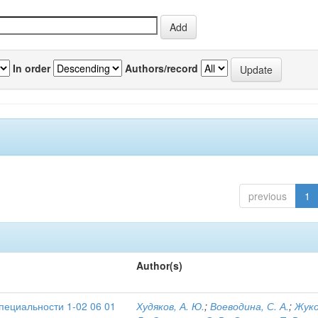
In order
Authors/record
previous
1
Author(s)
пециальности 1-02 06 01
Худяков, А. Ю.
;
Воеводина, С. А.
;
Жуко