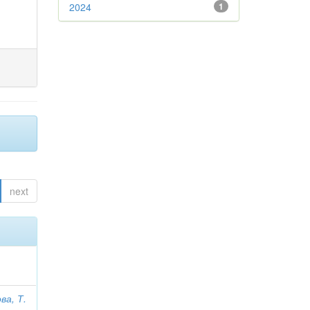
2024
1
next
ва, Т.