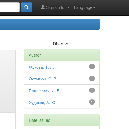
Sign on to:
Language
Discover
Author
Жукова, Т. Л.
1
Остапчук, С. В.
1
Панасевич, И. Б.
1
Худяков, А. Ю.
1
Date issued