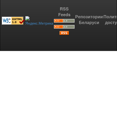
RSS
Feeds
Репозитории
Полит
Беларуси
дост