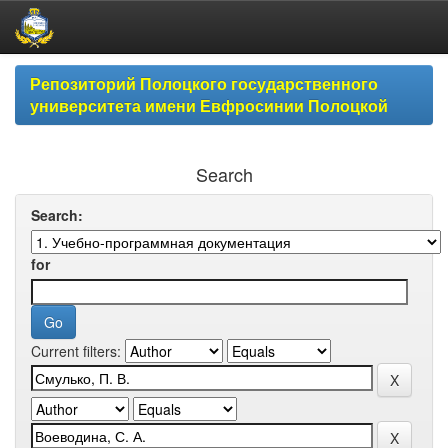
Skip
Репозиторий Полоцкого государственного
navigation
университета имени Евфросинии Полоцкой
Search
Search:
for
Current filters: