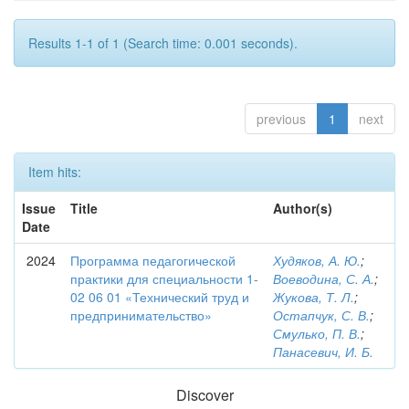
Results 1-1 of 1 (Search time: 0.001 seconds).
previous
1
next
Item hits:
Issue
Title
Author(s)
Date
2024
Программа педагогической
Худяков, А. Ю.
;
практики для специальности 1-
Воеводина, С. А.
;
02 06 01 «Технический труд и
Жукова, Т. Л.
;
предпринимательство»
Остапчук, С. В.
;
Смулько, П. В.
;
Панасевич, И. Б.
Discover