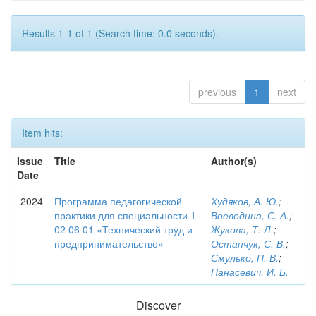
Results 1-1 of 1 (Search time: 0.0 seconds).
previous
1
next
Item hits:
Issue
Title
Author(s)
Date
2024
Программа педагогической
Худяков, А. Ю.
;
практики для специальности 1-
Воеводина, С. А.
;
02 06 01 «Технический труд и
Жукова, Т. Л.
;
предпринимательство»
Остапчук, С. В.
;
Смулько, П. В.
;
Панасевич, И. Б.
Discover