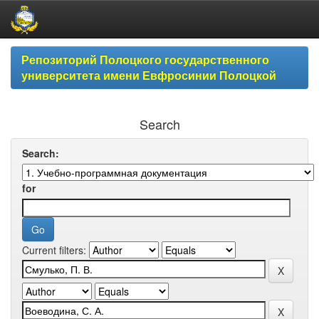
Skip
Репозиторий Полоцкого государственного
navigation
университета имени Евфросинии Полоцкой
Search
Search:
for
Current filters: