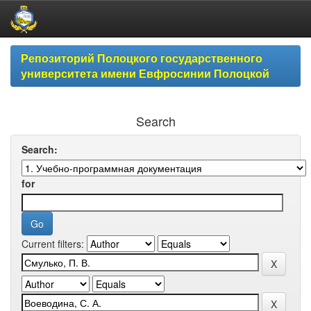
Skip
Репозиторий Полоцкого государственного
navigation
университета имени Евфросинии Полоцкой
Search
Search:
for
Current filters: