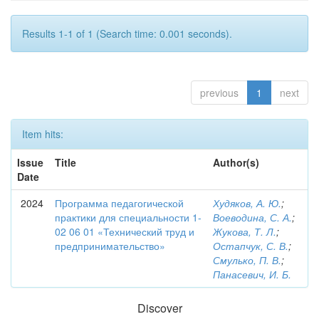
Results 1-1 of 1 (Search time: 0.001 seconds).
previous
1
next
Item hits:
Issue
Title
Author(s)
Date
2024
Программа педагогической
Худяков, А. Ю.
;
практики для специальности 1-
Воеводина, С. А.
;
02 06 01 «Технический труд и
Жукова, Т. Л.
;
предпринимательство»
Остапчук, С. В.
;
Смулько, П. В.
;
Панасевич, И. Б.
Discover