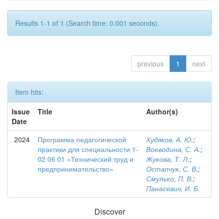
Results 1-1 of 1 (Search time: 0.001 seconds).
previous
1
next
Item hits:
Issue
Title
Author(s)
Date
2024
Программа педагогической
Худяков, А. Ю.
;
практики для специальности 1-
Воеводина, С. А.
;
02 06 01 «Технический труд и
Жукова, Т. Л.
;
предпринимательство»
Остапчук, С. В.
;
Смулько, П. В.
;
Панасевич, И. Б.
Discover