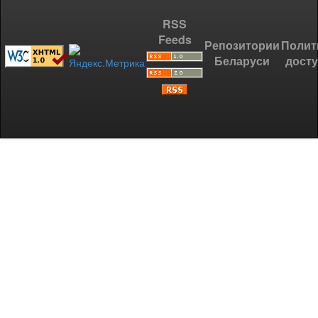
RSS
Feeds
Репозитории
Полит
Беларуси
дост