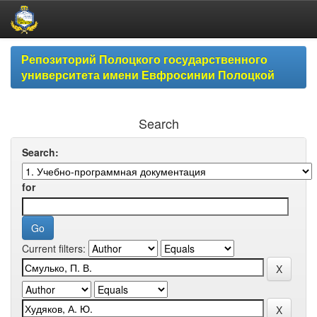
Skip
Репозиторий Полоцкого государственного
navigation
университета имени Евфросинии Полоцкой
Search
Search:
for
Current filters: