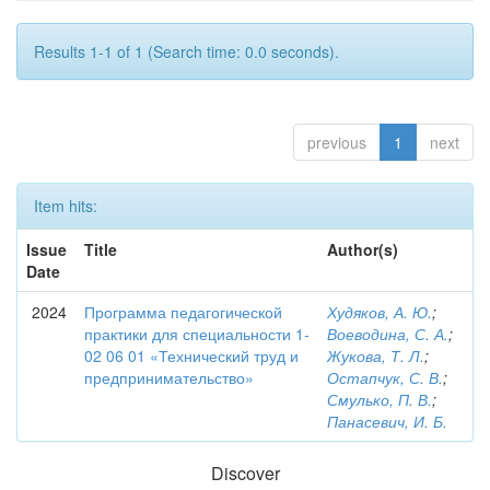
Results 1-1 of 1 (Search time: 0.0 seconds).
previous
1
next
Item hits:
Issue
Title
Author(s)
Date
2024
Программа педагогической
Худяков, А. Ю.
;
практики для специальности 1-
Воеводина, С. А.
;
02 06 01 «Технический труд и
Жукова, Т. Л.
;
предпринимательство»
Остапчук, С. В.
;
Смулько, П. В.
;
Панасевич, И. Б.
Discover