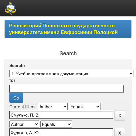
Skip
Репозиторий Полоцкого государственного
navigation
университета имени Евфросинии Полоцкой
Search
Search:
for
Current filters: