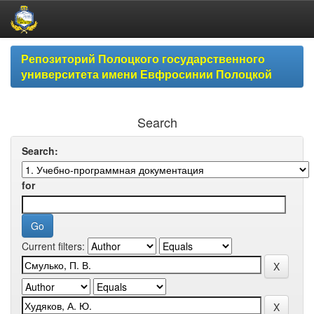
Skip
Репозиторий Полоцкого государственного
navigation
университета имени Евфросинии Полоцкой
Search
Search:
for
Current filters: