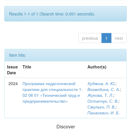
Results 1-1 of 1 (Search time: 0.001 seconds).
previous
1
next
Item hits:
Issue
Title
Author(s)
Date
2024
Программа педагогической
Худяков, А. Ю.
;
практики для специальности 1-
Воеводина, С. А.
;
02 06 01 «Технический труд и
Жукова, Т. Л.
;
предпринимательство»
Остапчук, С. В.
;
Смулько, П. В.
;
Панасевич, И. Б.
Discover