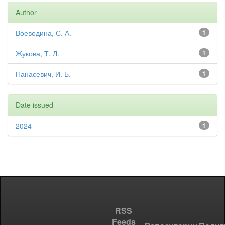
Author
Воеводина, С. А.
1
Жукова, Т. Л.
1
Панасевич, И. Б.
1
Date issued
2024
1
RSS
Feeds