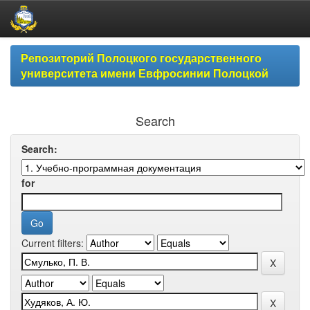
Skip
Репозиторий Полоцкого государственного
navigation
университета имени Евфросинии Полоцкой
Search
Search:
for
Current filters: