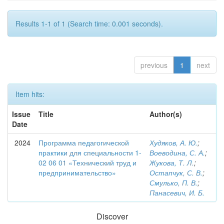
Results 1-1 of 1 (Search time: 0.001 seconds).
previous
1
next
Item hits:
Issue
Title
Author(s)
Date
2024
Программа педагогической
Худяков, А. Ю.
;
практики для специальности 1-
Воеводина, С. А.
;
02 06 01 «Технический труд и
Жукова, Т. Л.
;
предпринимательство»
Остапчук, С. В.
;
Смулько, П. В.
;
Панасевич, И. Б.
Discover