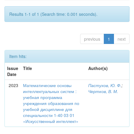
Results 1-1 of 1 (Search time: 0.001 seconds).
previous
1
next
Item hits:
Issue
Title
Author(s)
Date
2023
Математические основы
Пастухов, Ю. Ф.
;
интеллектуальных систем :
Чертков, В. М.
учебная программа
учреждения образования по
учебной дисциплине для
специальности 1-40 03 01
«Искусственный интеллект»