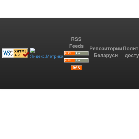
RSS
Feeds
Репозитории
Полит
Беларуси
дост