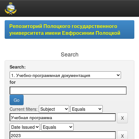
Skip
Репозиторий Полоцкого государственного
navigation
университета имени Евфросинии Полоцкой
Search
Search:
for
Current filters: