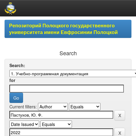
Skip
Репозиторий Полоцкого государственного
navigation
университета имени Евфросинии Полоцкой
Search
Search:
for
Current filters: