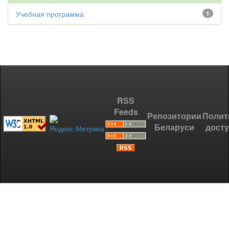
Учебная программа
1
RSS
Feeds
Репозитории
Полит
Беларуси
дост