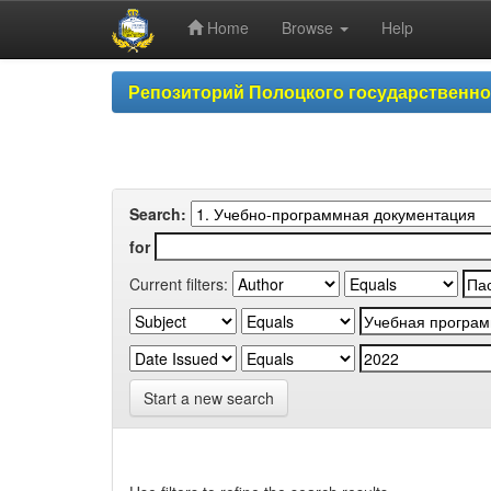
Home
Browse
Help
Skip
Репозиторий Полоцкого государственн
navigation
Search:
for
Current filters:
Start a new search