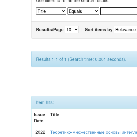
Use filters to refine the search results.
Results/Page
|
Sort items by
Results 1-1 of 1 (Search time: 0.001 seconds).
Item hits:
Issue
Title
Date
2022
Теоретико-множественные основы интелле