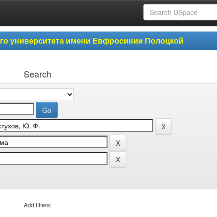
ого университета имени Евфросинии Полоцкой
Search
Add filters: