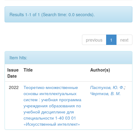
Results 1-1 of 1 (Search time: 0.0 seconds).
previous
1
next
Item hits:
Issue
Title
Author(s)
Date
2022
Теоретико-множественные
Пастухов, Ю. Ф.
;
основы интеллектуальных
Чертков, В. М.
систем : учебная программа
учреждения образования по
учебной дисциплине для
специальности 1-40 03 01
«Искусственный интеллект»