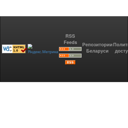
RSS
Feeds
Репозитории
Полит
Беларуси
дост