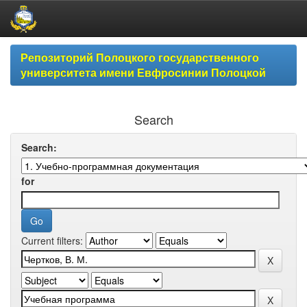
Skip
Репозиторий Полоцкого государственного
navigation
университета имени Евфросинии Полоцкой
Search
Search:
for
Current filters: