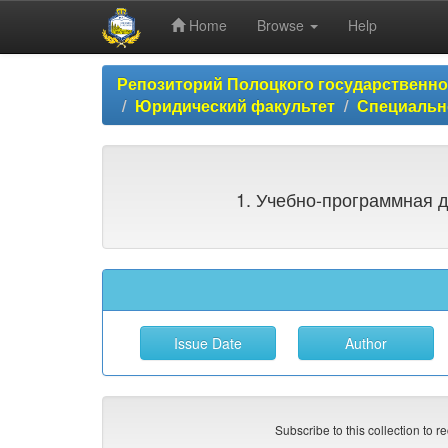
Home
Browse
Help
Skip
Репозиторий Полоцкого государственн
navigation
Юридический факультет
Специальн
1. Учебно-программная д
Subscribe to this collection to r