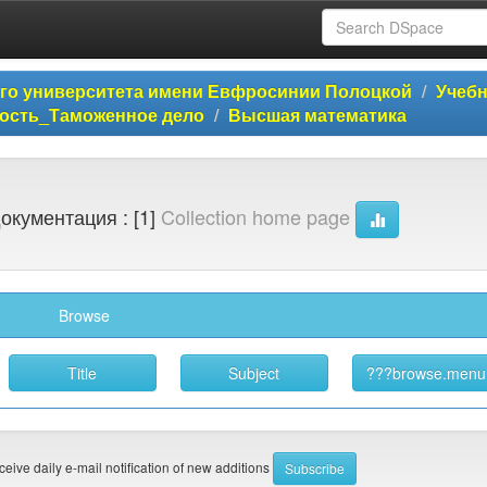
ого университета имени Евфросинии Полоцкой
Учеб
ость_Таможенное дело
Высшая математика
окументация : [1]
Collection home page
Browse
eceive daily e-mail notification of new additions