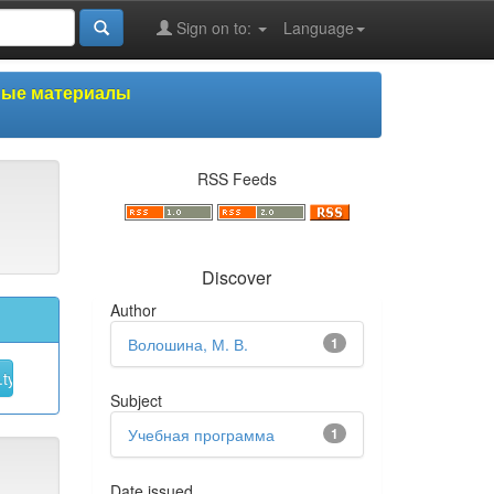
Sign on to:
Language
ные материалы
RSS Feeds
Discover
Author
Волошина, М. В.
1
Subject
Учебная программа
1
Date issued