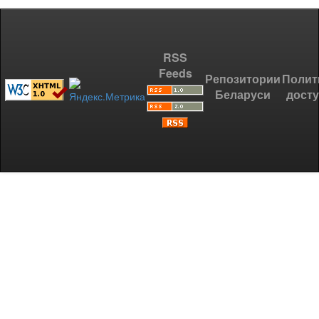
RSS
Feeds
Репозитории
Полит
Беларуси
дост