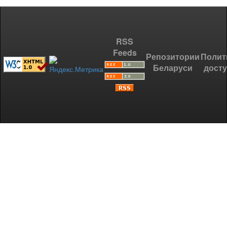
RSS
Feeds
Репозитории
Полит
Беларуси
дост