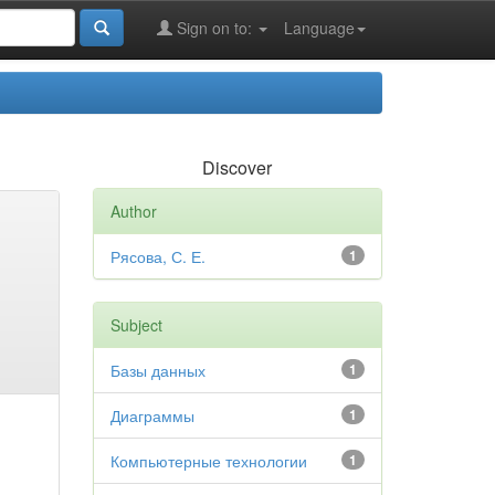
Sign on to:
Language
Discover
Author
Рясова, С. Е.
1
Subject
Базы данных
1
Диаграммы
1
Компьютерные технологии
1