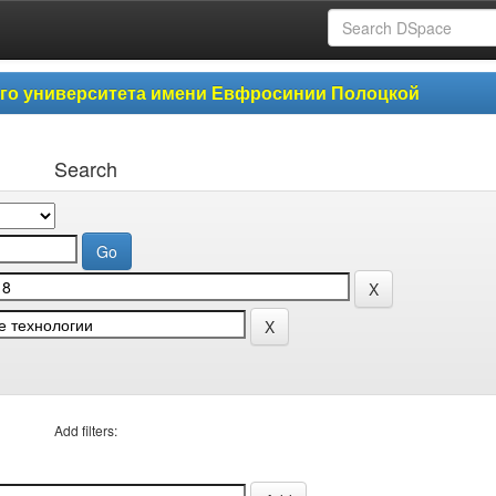
ого университета имени Евфросинии Полоцкой
Search
Add filters: