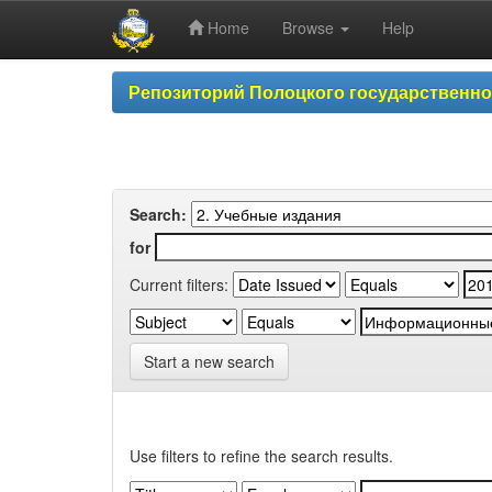
Home
Browse
Help
Skip
Репозиторий Полоцкого государственн
navigation
Search:
for
Current filters:
Start a new search
Use filters to refine the search results.