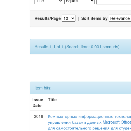
Results/Page
|
Sort items by
Results 1-1 of 1 (Search time: 0.001 seconds).
Item hits:
Issue
Title
Date
2018
Компьютерные информационные технологи
управления базами данных Microsoft Office
для самостоятельного решения для студе