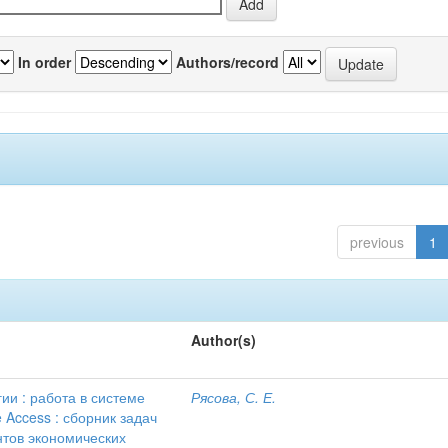
In order
Authors/record
previous
1
Author(s)
и : работа в системе
Рясова, С. Е.
 Access : сборник задач
нтов экономических