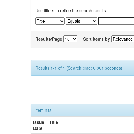
Use filters to refine the search results.
Results/Page
|
Sort items by
Results 1-1 of 1 (Search time: 0.001 seconds).
Item hits:
Issue
Title
Date