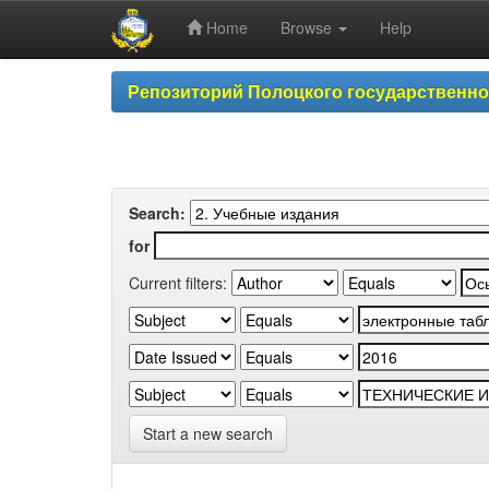
Home
Browse
Help
Skip
Репозиторий Полоцкого государственн
navigation
Search:
for
Current filters:
Start a new search