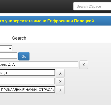
ого университета имени Евфросинии Полоцкой
Search