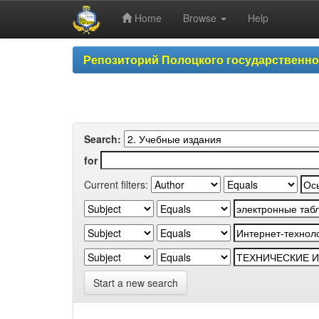
Home
Browse
Help
Skip
Репозиторий Полоцкого государственн
navigation
Search:
for
Current filters:
Start a new search