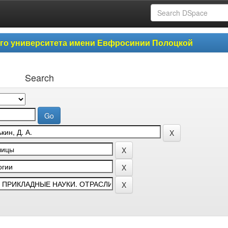
ого университета имени Евфросинии Полоцкой
Search