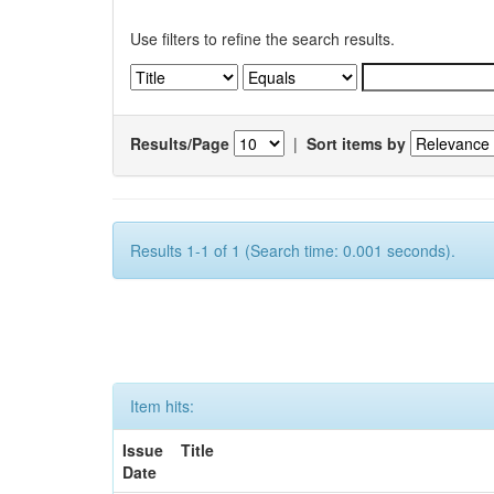
Use filters to refine the search results.
Results/Page
|
Sort items by
Results 1-1 of 1 (Search time: 0.001 seconds).
Item hits:
Issue
Title
Date