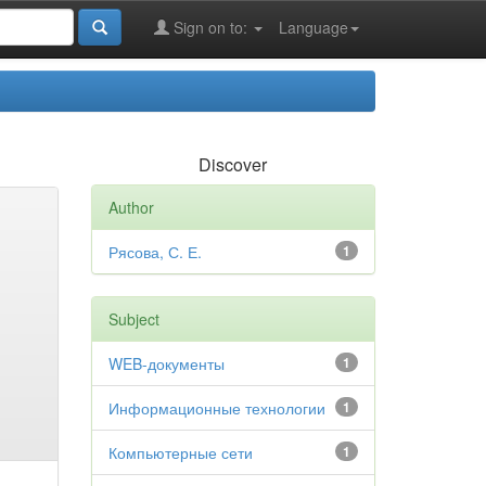
Sign on to:
Language
Discover
Author
Рясова, С. Е.
1
Subject
WEB-документы
1
Информационные технологии
1
Компьютерные сети
1