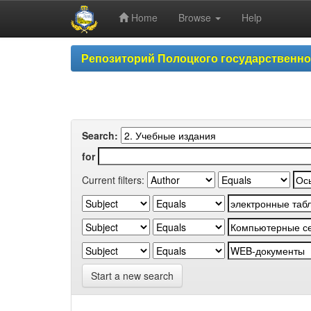
Home
Browse
Help
Skip
Репозиторий Полоцкого государственн
navigation
Search:
for
Current filters:
Start a new search