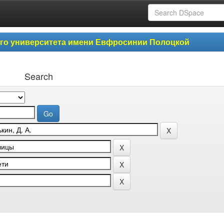
ого университета имени Евфросинии Полоцкой
Search