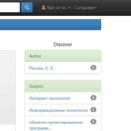
Sign on to:
Language
Discover
Author
Рясова, С. Е.
1
Subject
Интернет-технологии
1
Информационные технологии
1
объектно-ориентированное
1
программ...