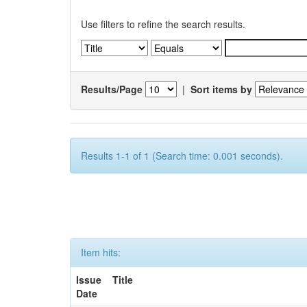
Use filters to refine the search results.
Results/Page
|
Sort items by
Results 1-1 of 1 (Search time: 0.001 seconds).
Item hits:
Issue
Title
Date