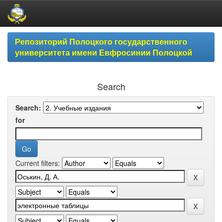
Skip
Репозиторий Полоцкого государственного
navigation
университета имени Евфросинии Полоцкой
Search
Search:
for
Current filters: