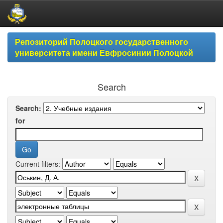
Skip
Репозиторий Полоцкого государственного
navigation
университета имени Евфросинии Полоцкой
Search
Search:
for
Current filters: